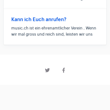
nicht da sind, antworten wir in der Regel innert
weniger Stunden. Manchmal sind es auch
Tage. Solltest du ein Problem haben, schau dir
Kann ich Euch anrufen?
zuerst die Hilfethemen hi...
music.ch ist ein ehrenamtlicher Verein . Wenn
wir mal gross und reich sind, leisten wir uns
vielleicht ein Callcenter.